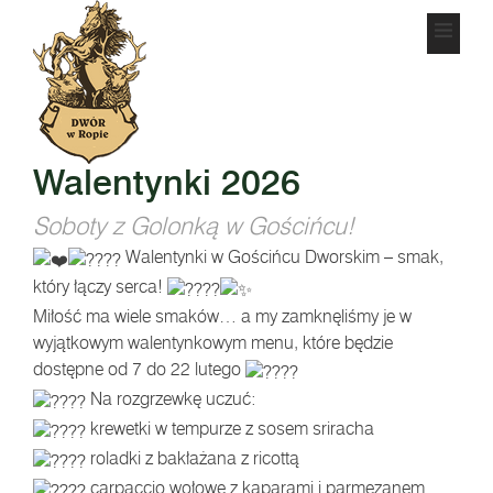
Walentynki 2026
Soboty z Golonką w Gościńcu!
Walentynki w Gościńcu Dworskim – smak,
który łączy serca!
Miłość ma wiele smaków… a my zamknęliśmy je w
wyjątkowym walentynkowym menu, które będzie
dostępne od 7 do 22 lutego
Na rozgrzewkę uczuć:
krewetki w tempurze z sosem sriracha
roladki z bakłażana z ricottą
carpaccio wołowe z kaparami i parmezanem