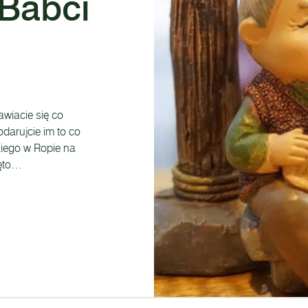
 Babci
wiacie się co
arujcie im to co
kiego w Ropie na
ięto…