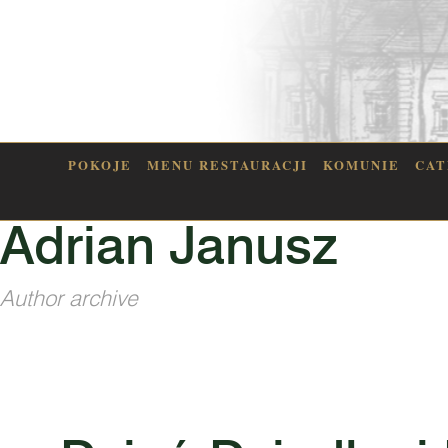
POKOJE
MENU RESTAURACJI
KOMUNIE
CAT
Adrian Janusz
Author archive