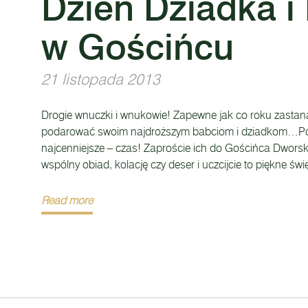
Dzień Dziadka i
w Gościńcu
21 listopada 2013
Drogie wnuczki i wnukowie! Zapewne jak co roku zastana
podarować swoim najdroższym babciom i dziadkom…Pod
najcenniejsze – czas! Zaproście ich do Gościńca Dwors
wspólny obiad, kolację czy deser i uczcijcie to piękne św
Read more